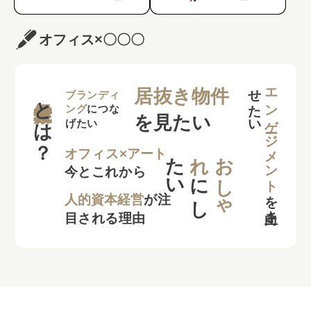
オフィス×〇〇〇
せ
い
エンゲージメント
居抜き物件
とは？
ブランディ
ング
につな
を見たい
げたい
た
い
れ
お
し
ゃ
オフィス×アート
今とこれから
に
し
を
向上さ
た
人的資本経営
が注
目される理由