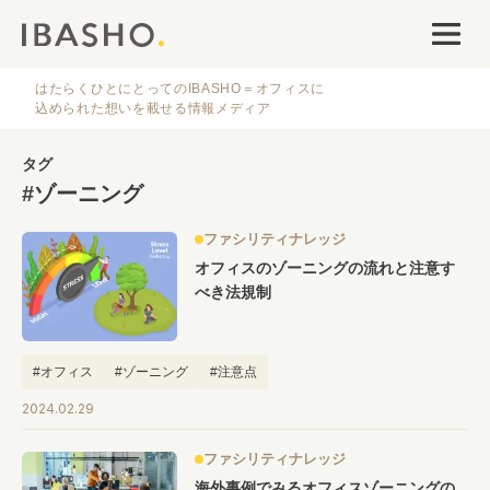
オフィスデザイン
ファシリティナレッジ
はたらくひとにとってのIBASHO＝オフィスに
込められた想いを載せる情報メディア
働き方・キャリア
タグ
#ゾーニング
IBASHOについて
ファシリティナレッジ
オフィスのゾーニングの流れと注意す
べき法規制
#オフィス
#ゾーニング
#注意点
人気のタグ
2024.02.29
#オフィス
#インタビュー
#ファシリティ
#デザイン
#事例
ファシリティナレッジ
#働き方
#特集
#レイアウト
#オフィス移転
#その他
海外事例でみるオフィスゾーニングの