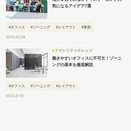
#キャリア
#ノウハウ
#内装
#おしゃれオフィス
#メリット
気になるアイデア7選
#こだわりオフィス
#コスト
#コミュニケーション
#フリーアドレス
#ブランディング
#オフィス
#ゾーニング
#レイアウト
#事例
2024.02.28
ファシリティナレッジ
働きやすいオフィスに不可欠！ゾーニ
ングの基本を徹底解説
#オフィス
#ゾーニング
#レイアウト
2024.01.19