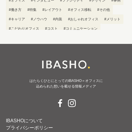
#オフィス
#インタビュー
#ファシリティ
#デザイン
#事例
#働き方
#特集
#レイアウト
#オフィス移転
#その他
#キャリア
#ノウハウ
#内装
#おしゃれオフィス
#メリット
#こだわりオフィス
#コスト
#コミュニケーション
#フリーアドレス
#ブランディング
はたらくひとにとってのIBASHO＝オフィスに
込められた想いを載せる情報メディア
IBASHOについて
プライバシーポリシー