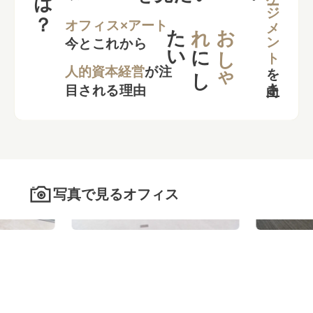
エンゲージメント
た
い
れ
お
し
ゃ
オフィス×アート
今とこれから
に
し
を
向上さ
た
人的資本経営
が注
目される理由
写真で見るオフィス