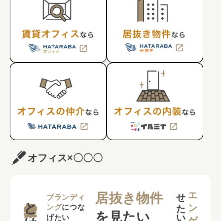
オフィス×〇〇〇
せ
い
居抜き物件
とは？
ブランディ
ング
につな
を見たい
げたい