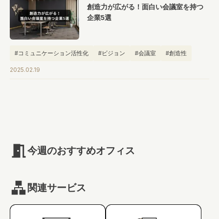
創造力が広がる！面白い会議室を持つ
#キャリア
#ノウハウ
#内装
#おしゃれオフィス
#メリット
企業5選
#こだわりオフィス
#コスト
#コミュニケーション
#フリーアドレス
#ブランディング
#コミュニケーション活性化
#ビジョン
#会議室
#創造性
2025.02.19
今週のおすすめオフィス
関連サービス