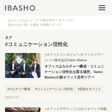
オフィスデザイン
ファシリティナレッジ
はたらくひとにとってのIBASHO＝オフィスに
込められた想いを載せる情報メディア
働き方・キャリア
タグ
#コミュニケーション活性化
IBASHOについて
オフィスインタビュー
オフィスツアー
株式会社Sales Marker
vol.302
オフィスはカルチャー醸成・コミュニ
ケーション活性化を図る場所。Sales
Markerの新オフィス見学ツアー
人気のタグ
#カルチャー醸成
#コミュニケーション活性化
#居抜きオフィス
#恵比寿ガーデンプレイスタワー
2025.11.17
#オフィス
#インタビュー
#ファシリティ
#デザイン
#事例
#働き方
#特集
#レイアウト
#オフィス移転
#その他
オフィスデザイン
こだわりオフィス特集