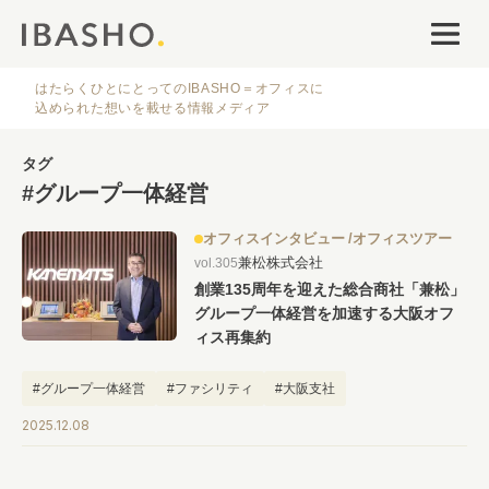
オフィスデザイン
ファシリティナレッジ
はたらくひとにとってのIBASHO＝オフィスに
込められた想いを載せる情報メディア
働き方・キャリア
タグ
#グループ一体経営
IBASHOについて
オフィスインタビュー
オフィスツアー
兼松株式会社
vol.305
創業135周年を迎えた総合商社「兼松」
グループ一体経営を加速する大阪オフ
ィス再集約
人気のタグ
#グループ一体経営
#ファシリティ
#大阪支社
2025.12.08
#オフィス
#インタビュー
#ファシリティ
#デザイン
#事例
#働き方
#特集
#レイアウト
#オフィス移転
#その他