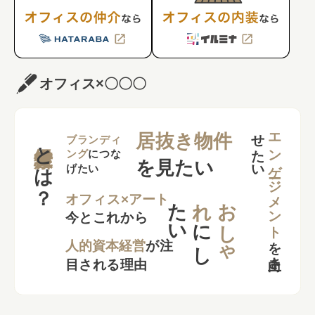
オフィス×〇〇〇
せ
い
エンゲージメント
居抜き物件
とは？
ブランディ
ング
につな
を見たい
げたい
た
い
れ
お
し
ゃ
オフィス×アート
今とこれから
に
し
を
向上さ
た
人的資本経営
が注
目される理由