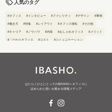
人気のタグ
#オフィス
#インタビュー
#ファシリティ
#デザイン
#事例
#働き方
#特集
#レイアウト
#オフィス移転
#その他
#キャリア
#ノウハウ
#内装
#おしゃれオフィス
#メリット
#こだわりオフィス
#コスト
#コミュニケーション
#フリーアドレス
#ブランディング
はたらくひとにとってのIBASHO＝オフィスに
込められた想いを載せる情報メディア