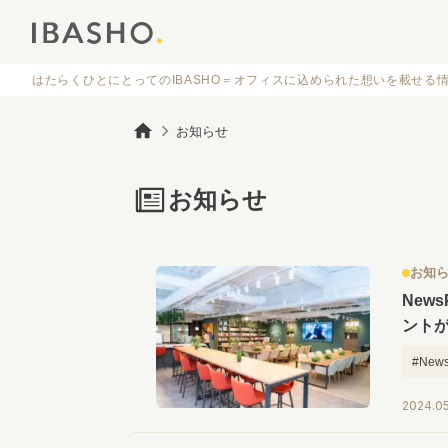
はたらくひとにとってのIBASHO＝オフィスに
込められた想いを載せる
お知らせ
お知らせ
お知
New
ント
#News
#行き
2024.0