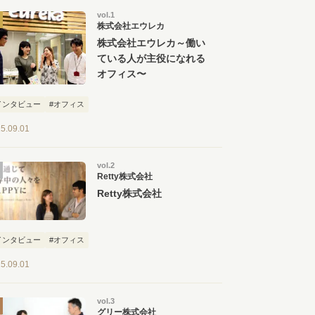
vol.1
株式会社エウレカ
株式会社エウレカ～働い
ている人が主役になれる
オフィス〜
インタビュー
#オフィス
5.09.01
vol.2
Retty株式会社
Retty株式会社
インタビュー
#オフィス
5.09.01
vol.3
グリー株式会社