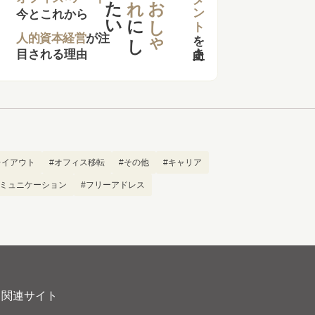
た
い
お
し
ゃ
今とこれから
に
し
を
向上さ
た
人的資本経営
が注
目される理由
レイアウト
#オフィス移転
#その他
#キャリア
コミュニケーション
#フリーアドレス
関連サイト