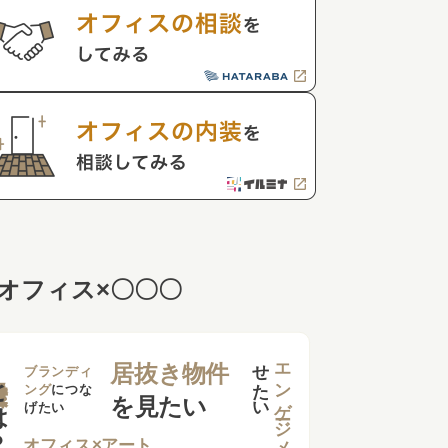
オフィス×〇〇〇
せ
い
エンゲージメント
居抜き物件
は？
ブランディ
ング
につな
を見たい
げたい
れ
オフィス×アート