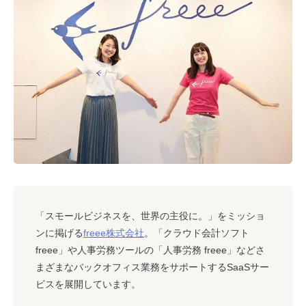
#キャリア
#ノウハウ
#内装
#おしゃれオフィス
#メリット
#こだわりオフィス
#コスト
#コミュニケーション
#フリーアドレス
#ブランディング
「スモールビジネスを、世界の主役に。」をミッショ
ンに掲げる
freee株式会社
。「クラウド会計ソフト
freee」や人事労務ツールの「人事労務 freee」などさ
まざまなバックオフィス業務をサポートするSaaSサー
ビスを展開しています。