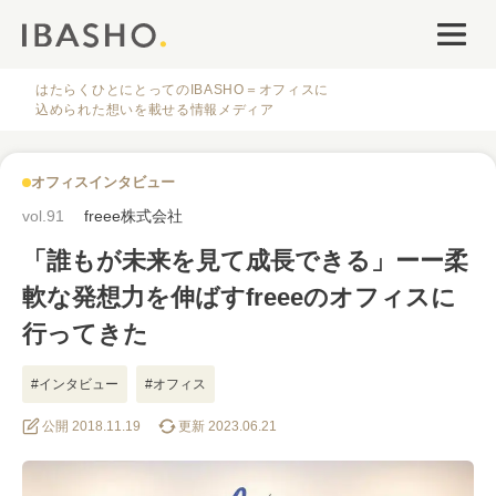
オフィスデザイン
ファシリティナレッジ
はたらくひとにとってのIBASHO＝オフィスに
込められた想いを載せる情報メディア
働き方・キャリア
オフィスインタビュー
IBASHOについて
vol.91
freee株式会社
「誰もが未来を見て成長できる」ーー柔
軟な発想力を伸ばすfreeeのオフィスに
行ってきた
人気のタグ
#インタビュー
#オフィス
公開 2018.11.19
更新 2023.06.21
#オフィス
#インタビュー
#ファシリティ
#デザイン
#事例
#働き方
#特集
#レイアウト
#オフィス移転
#その他